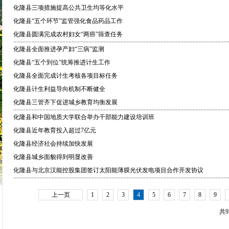
化隆县三项措施提高公共卫生均等化水平
化隆县“五个环节”监管强化食品药品工作
化隆县圆满完成农村妇女“两癌”筛查任务
化隆县全面推进孕产妇“三病”监测
化隆县“五个到位”统筹推进计生工作
化隆县全面完成计生考核各项目标任务
化隆县计生利益导向机制不断健全
化隆县三管齐下促进城乡教育均衡发展
化隆县和中国地质大学联合举办干部能力建设培训班
化隆县近年教育投入超过7亿元
化隆县经济社会持续加快发展
化隆县城乡面貌得到明显改善
化隆县与北京汉能控股集团签订太阳能薄膜光伏发电项目合作开发协议
上一页
1
2
3
4
5
6
7
8
9
共