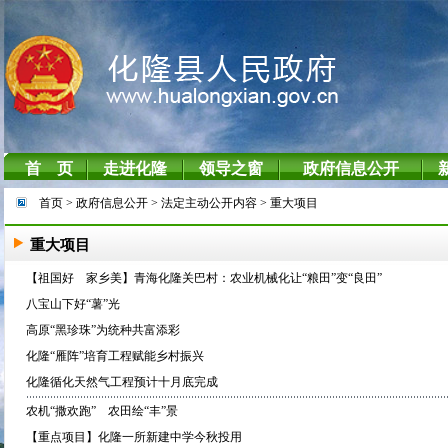
首页
> 政府信息公开
> 法定主动公开内容
> 重大项目
重大项目
【祖国好 家乡美】青海化隆关巴村：农业机械化让“粮田”变“良田”
八宝山下好“薯”光
高原“黑珍珠”为统种共富添彩
化隆“雁阵”培育工程赋能乡村振兴
化隆循化天然气工程预计十月底完成
农机“撒欢跑” 农田绘“丰”景
【重点项目】化隆一所新建中学今秋投用