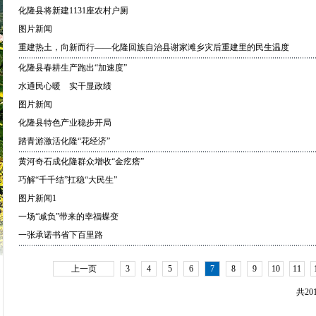
化隆县将新建1131座农村户厕
图片新闻
重建热土，向新而行——化隆回族自治县谢家滩乡灾后重建里的民生温度
化隆县春耕生产跑出“加速度”
水通民心暖 实干显政绩
图片新闻
化隆县特色产业稳步开局
踏青游激活化隆“花经济”
黄河奇石成化隆群众增收“金疙瘩”
巧解“千千结”扛稳“大民生”
图片新闻1
一场“减负”带来的幸福蝶变
一张承诺书省下百里路
上一页
3
4
5
6
7
8
9
10
11
共20