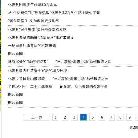
化隆县困境少年获赔3.5万余元
从“牛奶鸡蛋”到“热菜热饭”化隆县3.2万学生吃上暖心午餐
“炕头课堂”让党员教育更接地气
化隆县“民生账本”提升群众幸福质感
化隆县多举措助推“清清黄河”旅游带建设
一场民事纠纷背后的机制破题
图片新闻
林海深处的“绿色守望者”——“三北攻坚·海东行动”系列报道之四
化隆县聚力打造安全宜居的城乡环境
化隆：昔日荒山披绿装——“三北攻坚·海东行动”系列报道之三
半世纪相守 二十五载奉献——记多杰、朋毛夫妇的金婚往事
图片新闻
图片新闻
上一页
1
2
3
4
5
6
7
8
9
共20