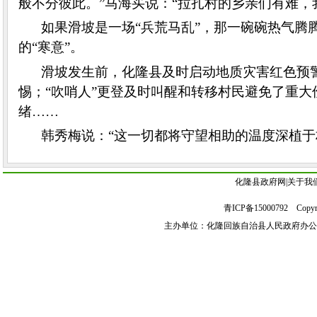
般不分彼此。”马海买说：“拉扎村的乡亲们有难，
如果滑坡是一场“兵荒马乱”，那一碗碗热气腾
的“寒意”。
滑坡发生前，化隆县及时启动地质灾害红色预
惕；“吹哨人”更登及时叫醒和转移村民避免了重
绪……
韩秀梅说：“这一切都将守望相助的温度深植于