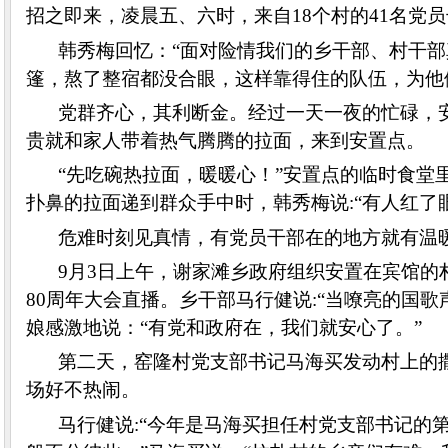
招之即来，凌晨五、六时，来自18个村的41名党
韩秀梅回忆：“面对险情我们的乡干部、村干
篷，熬了整宿都没合眼，这样靠得住的队伍，为他
党群齐心，其利断金。经过一天一夜的忙碌，
贵就和家人带着热气腾腾的拉面，来到安置点。
“先吃碗热拉面，暖暖心！”安置点的临时食堂
扑鼻的拉面递到群众手中时，韩秀梅说:“有人红了
危难时刻见真情，有党员干部在的地方就有温
9月3日上午，谢家滩乡政府组织安置在宾馆
80周年大会直播。乡干部马行健说:“当嘹亮的国
娘感激地说：“有党和政府在，我们就安心了。”
第二天，窑隆村党支部书记马海买发动村上的
场好不热闹。
马行健说:“今年是马海买担任村党支部书记的