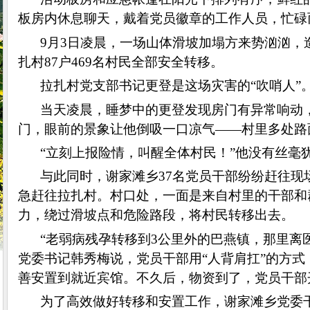
板房内休息聊天，戴着党员徽章的工作人员，忙碌
9月3日凌晨，一场山体滑坡加塌方来势汹汹，
扎村87户469名村民全部安全转移。
拉扎村党支部书记更登是这场灾害的“吹哨人”
当天凌晨，睡梦中的更登发现房门有异常响动
门，眼前的景象让他倒吸一口凉气——村里多处路
“立刻上报险情，叫醒全体村民！”他没有丝毫
与此同时，谢家滩乡37名党员干部纷纷赶往
急赶往拉扎村。村口处，一面是来自村里的干部和
力，绕过滑坡点和危险路段，将村民转移出去。
“老弱病残孕转移到3公里外的巴燕镇，那里离
党委书记韩秀梅说，党员干部用“人背肩扛”的方式
善安置到就近宾馆。不久后，物资到了，党员干部
为了高效做好转移和安置工作，谢家滩乡党委