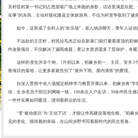
关村驻村第一书记刘占恩望着广场上奔跑的身影，话语里满是欣慰。作
实事”的东风，主动对接化隆县文体旅游局，不仅为村里争取到了健身
如今，这里成了全村人的“欢乐场”，老人纳凉聊天，青年人运
不远处的主庄村，村民拉毛杰正站在新家门前打量着屋顶的彩钢瓦
件改善项目，不仅解决了漏雨难题，更让木质房梁多了层保护，冬暖
这样的变化并非个例。7月初以来，初麻乡初一、主庄、安关3
善项目的落地，让更多家庭告别了“屋外下雨、屋内滴答”的窘境。
自深入贯彻中央八项规定精神学习教育开展以来，初麻乡将“学
动，全乡党员干部沉到网格一线，100余次入户走访，30余件民生
一件件实事如同暖流，浸润着群众的生活。
“变‘被动接访’为‘主动下访’，才能让作风建设落地生根。”
见的变化、摸得着的幸福，在山间乡野书写着新时代的民生答卷。