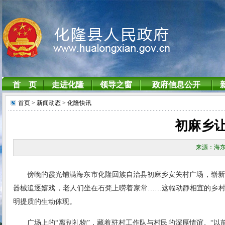
首页
> 新闻动态
> 化隆快讯
初麻乡
来源：海东
傍晚的霞光铺满海东市化隆回族自治县初麻乡安关村广场，崭新
器械追逐嬉戏，老人们坐在石凳上唠着家常……这幅动静相宜的乡村
明提质的生动体现。
广场上的“离别礼物”，藏着驻村工作队与村民的深厚情谊。“