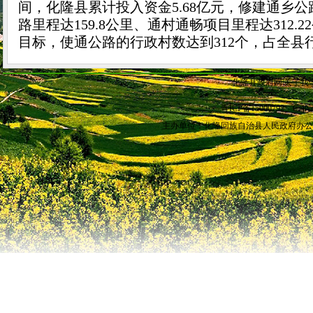
间，化隆县累计投入资金
5.68
亿元，修建通乡公
路里程达
159.8
公里
、通村通畅项目里程达
312.22
目标，使通公路的行政村数达到
312
个，占全县