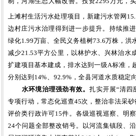
制，河湖生态大幅改善。
投资
2295万元
上滩村生活污水处理项目，新建污水管网15
边村庄污水治理得到进一步提升。
持续推
绿化
1.99万亩、全民义务植树73.6万株
减少21.53平方公里，
以林护水、兴林治水
扩建项目
基本建成，
排水达到
一级
A标准
，
分别达到
14%、92.9%，全县河道水质稳定
水环境治理强劲有效。
扎实开展
“清四
专项行动，常态化巡查
45
次，整治非法采砂
评价类行政
许可
15
件。
各级巡视巡察、明
24个问题
全部
整改销号。
以河流集镇段、