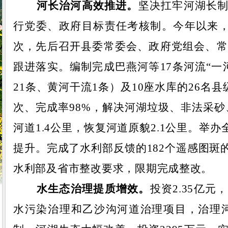
河长治河
高效推进
。
坚决扛牢河湖长
行党委、政府目标责任考核制。
今年以来
次，
先后召开
县委常委会、
政府
党组会、
常
跟进落实
。
编制完成巴燕河等
17条河流“
21条、黄河干流1条）及10座水库的26名
次、完成率98%，解决河湖垃圾、非法采砂、
河道1.4公里，恢复河道原貌2.1公里。
提升。完成了水利部反馈的182个遥感图斑
水利部及省市整改要求，限期完成整改。
水生态治理提质增效。
投资
2.35亿
元，
水污染治理
和
乙沙沟河道治理
项目
，治理