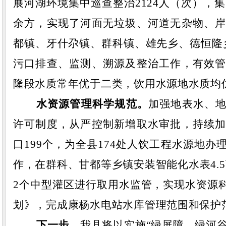
展河湖环境集中巡查整治
2124人（次），
余方，实现了河面无垃圾、河道无杂物、
都镇、牙什尕镇、群科镇、雄先乡、德恒隆
污口排查、监测、溯源及整治工作，有效
隆段水质常年优于二类，饮用水源地水质均
水资源
管理
科学规范
。
加强地表水、
许可制度，从严控制新增取水审批，持续
口
199个，为全县174处人饮工程水源地
作，在群科、甘都等乡镇安装智能化水表
4
2个中型灌区进行取用水监管
，实现水资源
划》，完成康杨水电站水库管理范围和保护
下一步
，
我县
将以实施
“
绿屏障、绿河