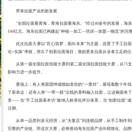
带来拉面产业的新发展
“全国拉面看青海，青海拉面看海东。”经过40多年的发展，海东
160亿元。海东拉面已构建起“种植—加工—培训—加盟—物流”的
此次拉面大赛以“匠心筑梦，面向未来”为主题，设置了手工拉
论+实操”考核，突出了创新拉面项目，激励更多拉面从业者立足岗位
从第一届全国拉面技能大赛到第二届全国拉面技能大赛，从71支代
影响力进一步提升。
赛场上，有人将面团抻成细如发丝的“一窝丝”，展现着数十年
了新表达；还有人将“一带一路”沿线的香料融入拉面，让这碗面有了
变——当“手工拉面基本功”被纳入标准化评分体系，当“创新拉面
注脚。
从单一品类到多元经营，从“夫妻店”到连锁品牌，从手工制作
完整的产业链。而这次大赛，必将推动海东拉面产业向精致化、品牌